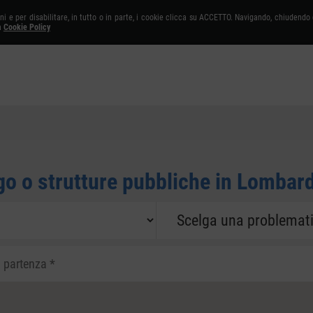
oni e per disabilitare, in tutto o in parte, i cookie clicca su ACCETTO. Navigando, chiudend
a
Cookie Policy
Ricerca libera
go o strutture pubbliche in Lombar