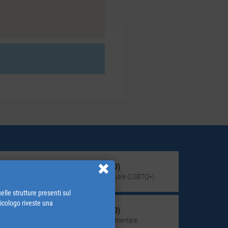
Giovane adulto (18-30)
Identità di genere e orientamento sessuale (LGBTQ+)
elle strutture presenti sul
psicologo riveste una
Giovane adulto (18-30)
Disturbo del comportamento alimentare