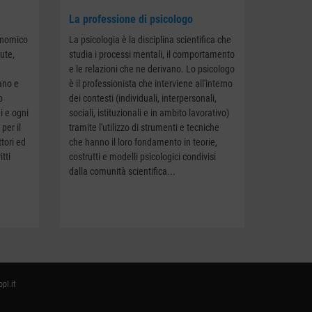
La professione di psicologo
onomico
La psicologia è la disciplina scientifica che
lute,
studia i processi mentali, il comportamento
e le relazioni che ne derivano. Lo psicologo
ano e
è il professionista che interviene all'interno
o
dei contesti (individuali, interpersonali,
i e ogni
sociali, istituzionali e in ambito lavorativo)
per il
tramite l'utilizzo di strumenti e tecniche
ttori ed
che hanno il loro fondamento in teorie,
itti
costrutti e modelli psicologici condivisi
dalla comunità scientifica...
pl.it