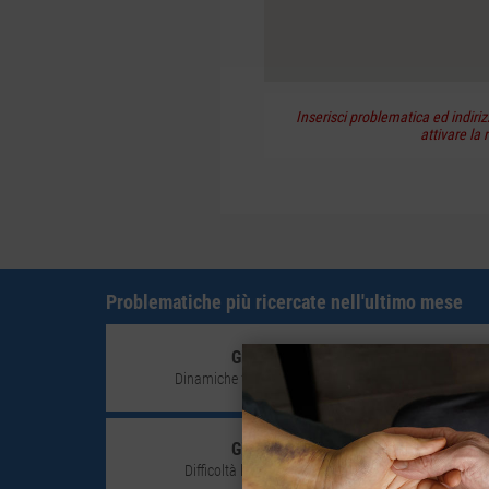
Inserisci problematica ed indiriz
attivare la 
Problematiche più ricercate nell'ultimo mese
Giovane adulto (18-30)
Dinamiche familiari (conflittualità genitori figli)
Giovane adulto (18-30)
Difficoltà legate allambito di studio e lavoro