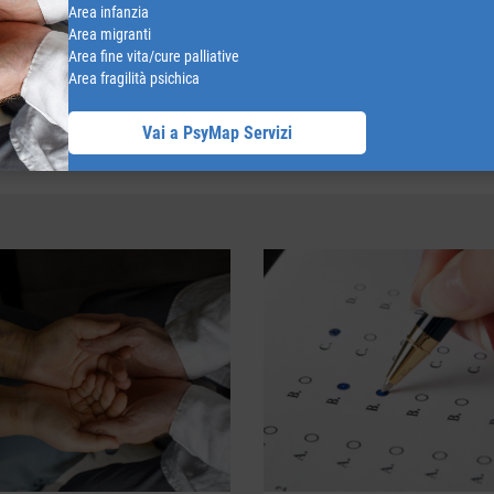
Area infanzia
Area migranti
Area fine vita/cure palliative
Area fragilità psichica
RICERCA PSICOLOGO CONVENZIONATO
Vai a PsyMap Servizi