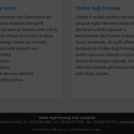
 servizi
l'Ordine degli Psicologi
aborazione con l'Osservatorio dei
L'Ordine è un Ente pubblico non ec
si sono mappate tutte quelle
sul quale vigila il Ministero della Sa
e presenti sul territorio della città di
strutturato a livello regionale e,
che offrono servizi dove la figura
limitatamente alle Province di Bolz
sicologo riveste una notevole
Trento, provinciale. Gli iscritti all'Alb
nza nelle seguenti aree:
costituiscono l'Ordine degli Psicolog
abilità
quattro anni sono chiamati a votare 
fanzia
rinnovo del Consiglio regionale. Ele
granti
eletti sono soltanto gli Psicologi iscr
e vita/cure palliative
nella stessa regione...
gilità psichica
Ordine degli Psicologi della Lombardia
o Buenos Aires, 75 - 20124 MILANO | tel: +39 0267071596 - fax: +39 0267071597 |
psymap@o
Informativa Privacy
|
Informativa cookie