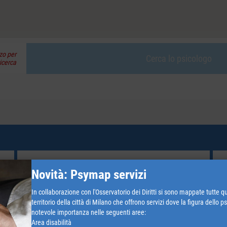
zo per
Cerca lo psicologo
ricerca
Giovane adulto (18-30)
Novità: Psymap servizi
Ansia e Stress
In collaborazione con l'Osservatorio dei Diritti si sono mappate tutte qu
territorio della città di Milano che offrono servizi dove la figura dello 
Giovane adulto (18-30)
notevole importanza nelle seguenti aree:
Disturbi della personalità
Area disabilità