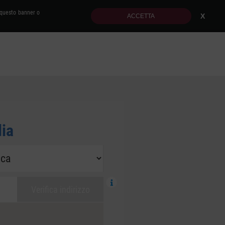
o questo banner o
X
ACCETTA
Cerca
dia
Verifica indirizzo