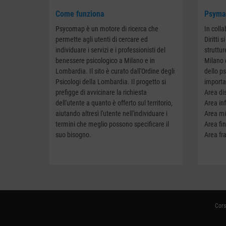
Come funziona
Psymap
Psycomap è un motore di ricerca che
In coll
permette agli utenti di cercare ed
Diritti 
individuare i servizi e i professionisti del
struttur
benessere psicologico a Milano e in
Milano 
Lombardia. Il sito è curato dall'Ordine degli
dello p
Psicologi della Lombardia. Il progetto si
importa
prefigge di avvicinare la richiesta
Area dis
dell'utente a quanto è offerto sul territorio,
Area in
aiutando altresì l'utente nell'individuare i
Area mi
termini che meglio possono specificare il
Area fin
suo bisogno.
Area fra
Cors