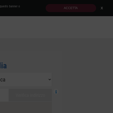
o questo banner o
X
ACCETTA
Cerca
dia
Verifica indirizzo