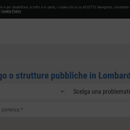
oni e per disabilitare, in tutto o in parte, i cookie clicca su ACCETTO. Navigando, chiudend
a
Cookie Policy
Ricerca libera
go o strutture pubbliche in Lombar