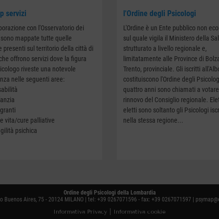
 servizi
l'Ordine degli Psicologi
aborazione con l'Osservatorio dei
L'Ordine è un Ente pubblico non ec
si sono mappate tutte quelle
sul quale vigila il Ministero della Sa
e presenti sul territorio della città di
strutturato a livello regionale e,
che offrono servizi dove la figura
limitatamente alle Province di Bolz
sicologo riveste una notevole
Trento, provinciale. Gli iscritti all'Alb
nza nelle seguenti aree:
costituiscono l'Ordine degli Psicolog
abilità
quattro anni sono chiamati a votare 
fanzia
rinnovo del Consiglio regionale. Ele
granti
eletti sono soltanto gli Psicologi iscr
e vita/cure palliative
nella stessa regione...
gilità psichica
Ordine degli Psicologi della Lombardia
o Buenos Aires, 75 - 20124 MILANO | tel: +39 0267071596 - fax: +39 0267071597 |
psymap@o
Informativa Privacy
|
Informativa cookie