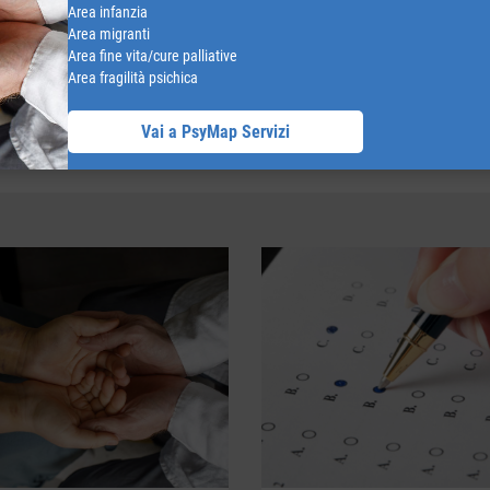
Area infanzia
Area migranti
Area fine vita/cure palliative
Area fragilità psichica
RICERCA PSICOLOGO CONVENZIONATO
Vai a PsyMap Servizi