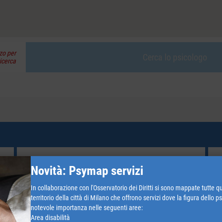
zo per
Cerca lo psicologo
ricerca
Giovane adulto (18-30)
Novità: Psymap servizi
Ansia e Stress
In collaborazione con l'Osservatorio dei Diritti si sono mappate tutte qu
territorio della città di Milano che offrono servizi dove la figura dello 
Giovane adulto (18-30)
notevole importanza nelle seguenti aree:
Disturbi della personalità
Area disabilità