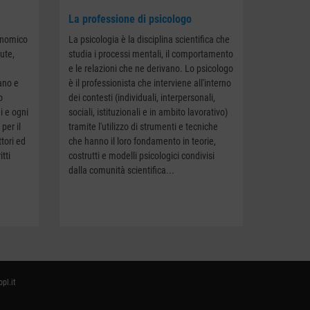
La professione di psicologo
onomico
La psicologia è la disciplina scientifica che
lute,
studia i processi mentali, il comportamento
e le relazioni che ne derivano. Lo psicologo
ano e
è il professionista che interviene all'interno
o
dei contesti (individuali, interpersonali,
i e ogni
sociali, istituzionali e in ambito lavorativo)
per il
tramite l'utilizzo di strumenti e tecniche
ttori ed
che hanno il loro fondamento in teorie,
itti
costrutti e modelli psicologici condivisi
dalla comunità scientifica...
pl.it