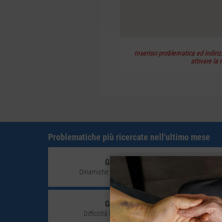
Inserisci problematica ed indiriz
attivare la 
Problematiche più ricercate nell'ultimo mese
Giovane adulto (18-30)
Dinamiche familiari (conflittualità genitori figli)
Giovane adulto (18-30)
Difficoltà legate allambito di studio e lavoro