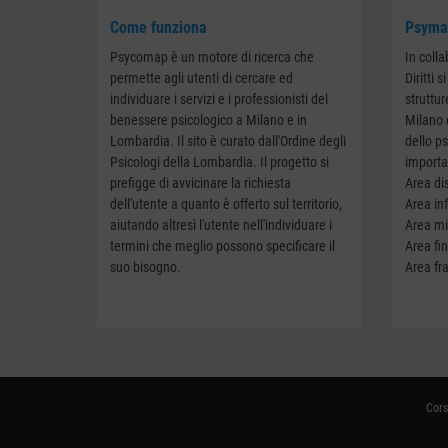
Come funziona
Psymap
Psycomap è un motore di ricerca che
In coll
permette agli utenti di cercare ed
Diritti 
individuare i servizi e i professionisti del
struttur
benessere psicologico a Milano e in
Milano 
Lombardia. Il sito è curato dall'Ordine degli
dello p
Psicologi della Lombardia. Il progetto si
importa
prefigge di avvicinare la richiesta
Area dis
dell'utente a quanto è offerto sul territorio,
Area in
aiutando altresì l'utente nell'individuare i
Area mi
termini che meglio possono specificare il
Area fin
suo bisogno.
Area fra
Cors