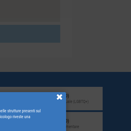
Giovane adulto (18-30)
Identità di genere e orientamento sessuale (LGBTQ+)
elle strutture presenti sul
psicologo riveste una
Giovane adulto (18-30)
Disturbo del comportamento alimentare